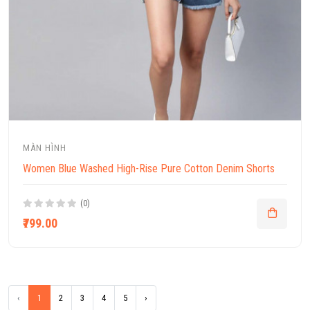
MÀN HÌNH
Women Blue Washed High-Rise Pure Cotton Denim Shorts
(0)
₹799.00
‹
1
2
3
4
5
›