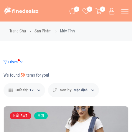
0
0
0
Trang Chủ
Sản Phẩm
Máy Tính
Filters
We found
59
items for you!
Hiển thị:
12
Sort by:
Mặc định
NỔI BẬT
MỚI