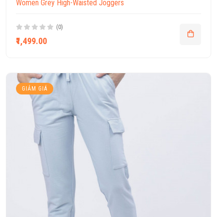
Women Grey High-Waisted Joggers
(0)
₹1,499.00
GIẢM GIÁ