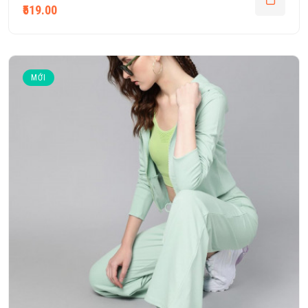
₹519.00
MỚI