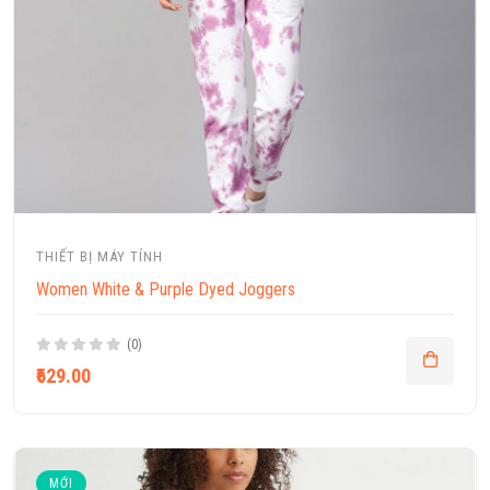
THIẾT BỊ MÁY TÍNH
Women White & Purple Dyed Joggers
(0)
₹629.00
MỚI