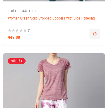
THIẾT BỊ MÁY TÍNH
Women Green Solid Cropped Joggers With Side Panelling
(0)
₹449.00
NỔI BẬT