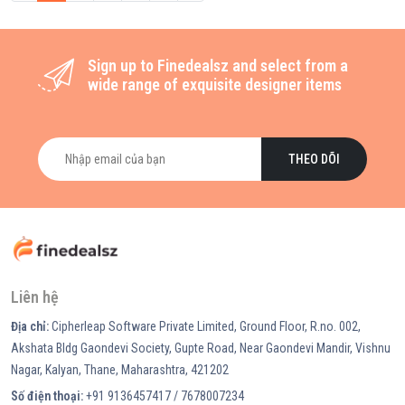
Sign up to Finedealsz and select from a
wide range of exquisite designer items
THEO DÕI
Liên hệ
Địa chỉ:
Cipherleap Software Private Limited, Ground Floor, R.no. 002,
Akshata Bldg Gaondevi Society, Gupte Road, Near Gaondevi Mandir, Vishnu
Nagar, Kalyan, Thane, Maharashtra, 421202
Số điện thoại:
+91 9136457417 / 7678007234