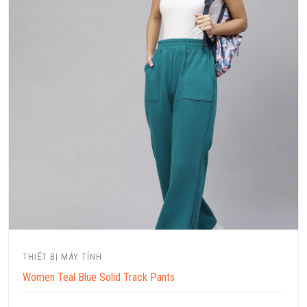
THIẾT BỊ MÁY TÍNH
Women Teal Blue Solid Track Pants