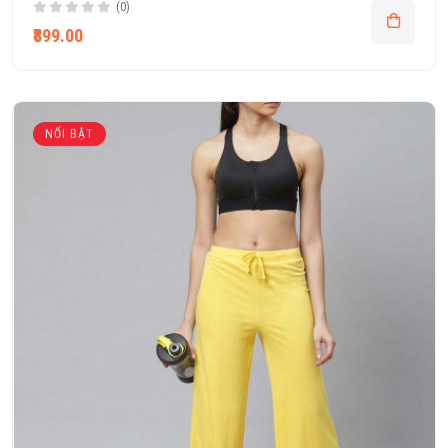
(0)
₹899.00
NỔI BẬT