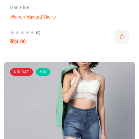
MÀN HÌNH
Women Mustard Shorts
(0)
₹524.00
NỔI BẬT
MỚI