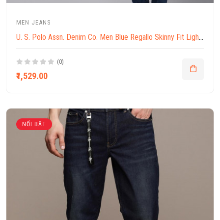
MEN JEANS
U. S. Polo Assn. Denim Co. Men Blue Regallo Skinny Fit Light Fade Stretchable Jeans
(0)
₹1,529.00
NỔI BẬT