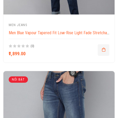
MEN JEANS
Men Blue Vapour Tapered Fit Low-Rise Light Fade Stretchable Jeans
(0)
₹1,899.00
NỔI BẬT