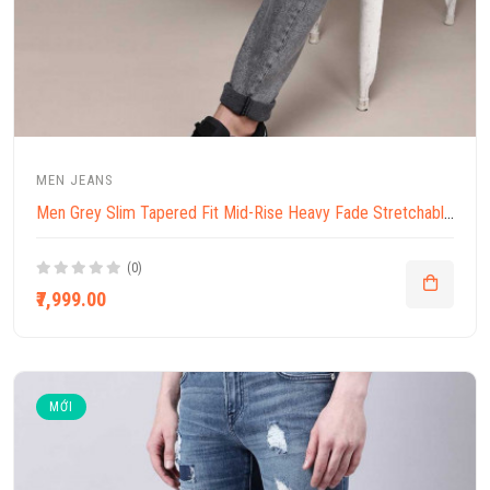
MEN JEANS
Men Grey Slim Tapered Fit Mid-Rise Heavy Fade Stretchable Jeans
(0)
₹7,999.00
MỚI