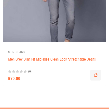
MEN JEANS
Men Grey Slim Fit Mid-Rise Clean Look Stretchable Jeans
(0)
₹570.00