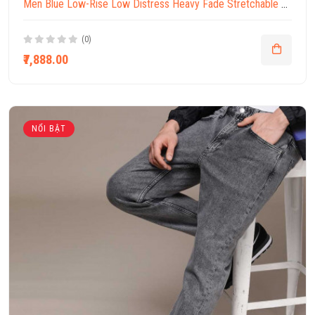
Men Blue Low-Rise Low Distress Heavy Fade Stretchable Jeans
(0)
₹7,888.00
NỔI BẬT