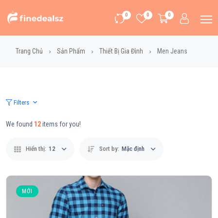
0
0
0
Trang Chủ
Sản Phẩm
Thiết Bị Gia Đình
Men Jeans
Filters
We found
12
items for you!
Hiển thị:
12
Sort by:
Mặc định
MỚI