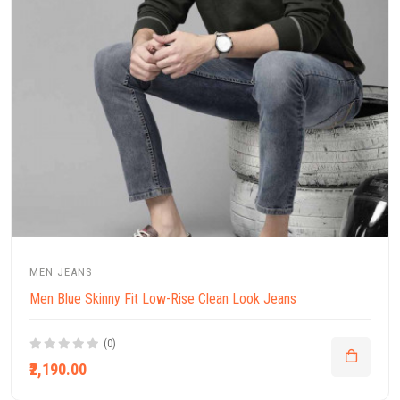
MEN JEANS
Men Blue Skinny Fit Low-Rise Clean Look Jeans
(0)
₹2,190.00