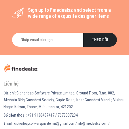
Sign up to Finedealsz and select from a
wide range of exquisite designer items
THEO DÕI
Liên hệ
Địa chỉ:
Cipherleap Software Private Limited, Ground Floor, R.no. 002,
Akshata Bldg Gaondevi Society, Gupte Road, Near Gaondevi Mandir, Vishnu
Nagar, Kalyan, Thane, Maharashtra, 421202
Số điện thoại:
+91 9136457417 / 7678007234
Email
: cipherleapsoftwareprivatelimit@gmail.com / info@finedealsz.com /