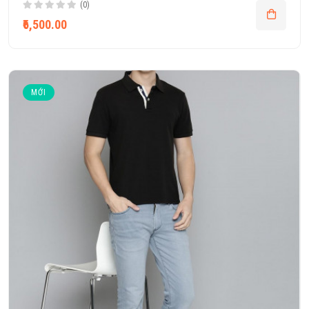
(0)
₹6,500.00
MỚI