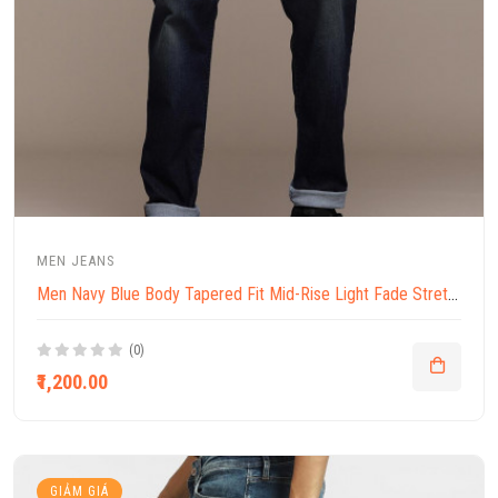
MEN JEANS
Men Navy Blue Body Tapered Fit Mid-Rise Light Fade Stretchable Jeans
(0)
₹1,200.00
GIẢM GIÁ