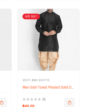
NỔI BẬT
VESTI AND DHOTIS
Men Gold-Toned Pleated Solid Dhoti
(0)
₹949.00