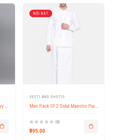
NỔI BẬT
VESTI AND DHOTIS
Men White Solid Dhoti with Navy Blue Border
Men Pack Of 2 Solid Maestro Pure Cotton Dhotis
(0)
₹995.00