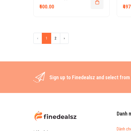
₹600.00
₹49
‹
1
2
›
Sign up to Finedealsz and select from
Danh 
Dành ch