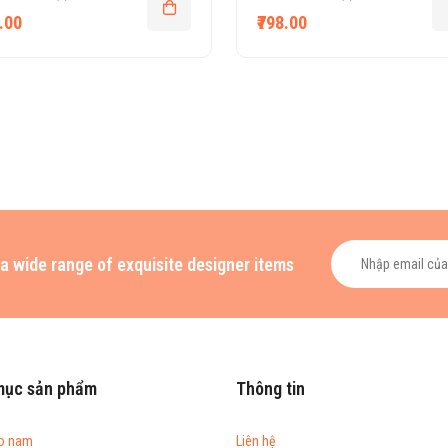
7.00
₹798.00
 a wide range of exquisite designer items
mục sản phẩm
Thông tin
o nam
Liên hệ